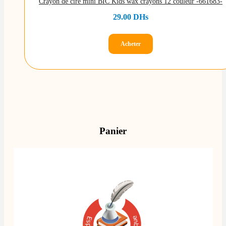
Crayon de cire mini BIC Kids wax crayons 12 couleur -661683-
29.00
DHs
Acheter
Panier