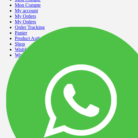
Mon Compte
My account
My Orders
My Orders
Order Tracking
Panier
Product Author
Shop
Wishlist
Wishlist