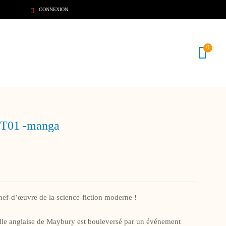
CONNEXION
0
 T01 -manga
hef-d’œuvre de la science-fiction moderne !
ville anglaise de Maybury est bouleversé par un événement