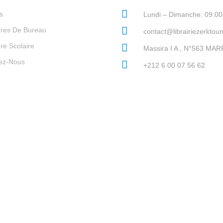
s
Lundi – Dimanche: 09:00
ures De Bureau
contact@librairiezerktou
re Scolaire
Massira I A , N°563 M
ez-Nous
+212 6 00 07 56 62