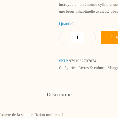
incroyable : un énorme cylindre mét
une lueur inhabituelle avait été obs
Quantité:
SKU:
9791032707074
Catégories:
Livres & culture
,
Manga
Description
’œuvre de la science-fiction moderne !