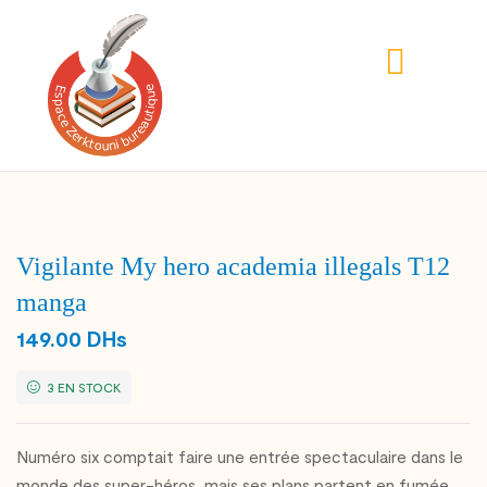
Vigilante My hero academia illegals T12
manga
149.00
DHs
3 EN STOCK
Numéro six comptait faire une entrée spectaculaire dans le
monde des super-héros, mais ses plans partent en fumée