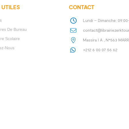
 UTILES
CONTACT
s
Lundi – Dimanche: 09:00
ures De Bureau
contact@librairiezerktou
re Scolaire
Massira I A , N°563 MA
ez-Nous
+212 6 00 07 56 62