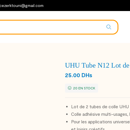
cezerktouni@gmail.com
UHU Tube N12 Lot de 
25.00
DHs
20 EN STOCK
Lot de 2 tubes de colle UHU 
Colle adhésive multi-usages, l
Pour les applications universe
et loisirs créatifs.