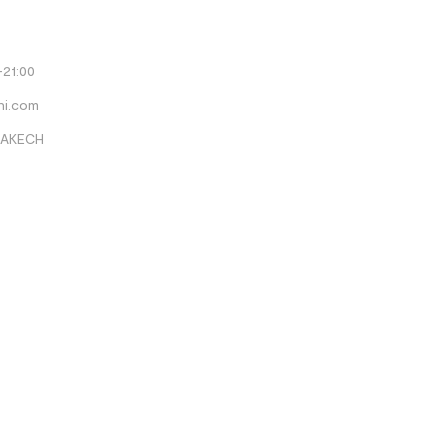
-21:00
ni.com
RRAKECH